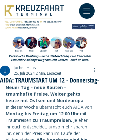
Persönliche Beratung – keine Warteschleife, kein Callcenter.
Erreichbar, solange wir gebraucht werden – auch an Bord.
Jochen Haas
25. Juli 2024
2 Min. Lesezeit
AIDA: TRAUMSTART UM 12 - Donnerstag-
Neuer Tag - neue Routen - 
traumhafte Preise. Weiter gehts 
heute mit Ostsee und Nordeuropa 
In dieser Woche überrascht euch AIDA von 
Montag bis Freitag um 12:00 Uhr
 mit 
Traumreisen 
zu Traumpreisen.
 Je eher 
ihr euch entscheidet, umso mehr sparen 
ihr, denn der Preis kann im Laufe der 
Aktion steigen. 
Alle Angebote sind bis 