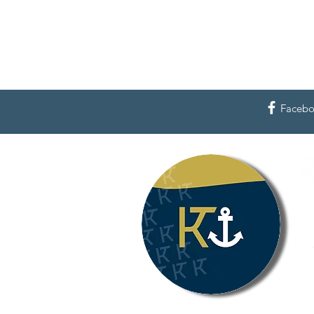
Faceb
Kreu
Tel
(L)
40
E-M
We