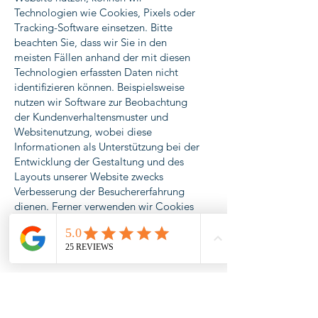
Technologien wie Cookies, Pixels oder
Tracking-Software einsetzen. Bitte
beachten Sie, dass wir Sie in den
meisten Fällen anhand der mit diesen
Technologien erfassten Daten nicht
identifizieren können. Beispielsweise
nutzen wir Software zur Beobachtung
der Kundenverhaltensmuster und
Websitenutzung, wobei diese
Informationen als Unterstützung bei der
Entwicklung der Gestaltung und des
Layouts unserer Website zwecks
Verbesserung der Besuchererfahrung
dienen. Ferner verwenden wir Cookies
auf unserer Website sowie in unserer
mobilen App oder in unseren E-Mails.
Cookies sind kleine Datenpakete, die
von Ihrem Browser auf der Festplatte
Ihres Computers gespeichert werden.
Sie ermöglichen Ihnen das Navigieren
auf unserer Website bzw. in unserer App