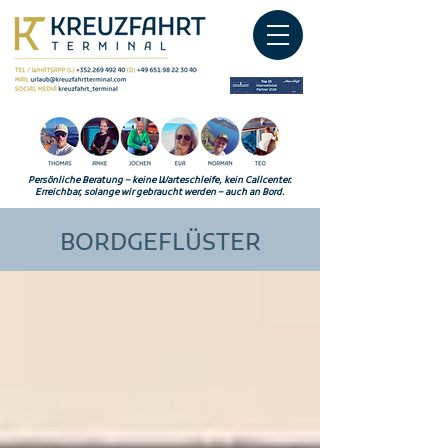
Persönliche Beratung – keine Warteschleife, kein Callcenter.
Erreichbar, solange wir gebraucht werden – auch an Bord.
BORDGEFLÜSTER