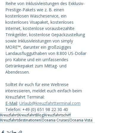
Reihe von Inklusivleistungen des Exklusiv-
Prestige-Pakets wie z. B. einen 
kostenlosen Wäscheservice, ein 
kostenloses Visapaket, kostenloses 
Internet, kostenlose vorausbezahlte 
Trinkgelder, kostenlose Gepäckzustellung 
sowie Inklusivleistungen von simply 
MORE™, darunter ein großzügiges 
Landausflugguthaben von 8.800 US-Dollar 
pro Kabine und ein umfassendes 
Getränkepaket zum Mittag- und 
Abendessen.
Solltet ihr euch für eine Weltreise 
interessieren, meldet euch einfach beim 
Kreuzfahrt Terminal:
E-Mail
:
Urlaub@kreuzfahrtterminal.com
Telefon: +49 (0) 651 98 22 30 40
Kreuzfahrt
KreuzfahrtBlog
Kreuzfahrtschiff
Kreuzfahrtdestinationen
Oceania Cruises
Oceania Vista