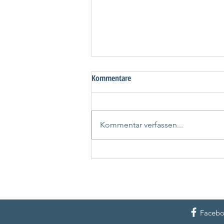
Kommentare
Kommentar verfassen...
AIDA Kanaren Sale mit attraktiven
Winterangeboten
Faceb