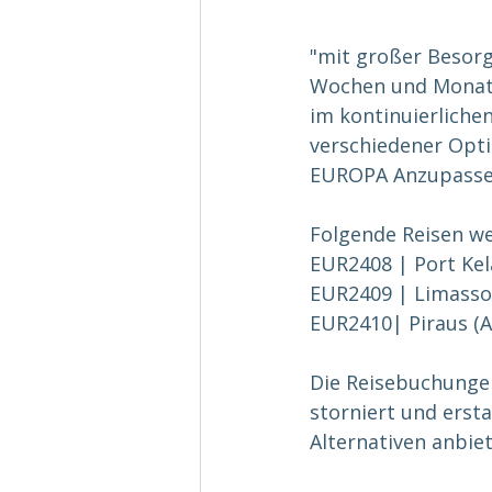
"mit großer Besorg
Wochen und Monaten
im kontinuierliche
verschiedener Opti
EUROPA Anzupasse
Folgende Reisen w
EUR2408 | Port Kela
EUR2409 | Limassol 
EUR2410| Piraus (At
Die Reisebuchunge
storniert und erst
Alternativen anbiet