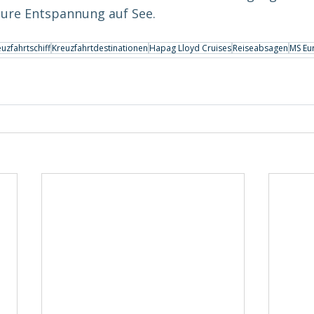
ure Entspannung auf See.
uzfahrtschiff
Kreuzfahrtdestinationen
Hapag Lloyd Cruises
Reiseabsagen
MS Eu