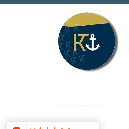
Kreu
Tel
(L)
40
E-M
We
Team
Impressum
Datenschutz
A
© 2026 Kreuzfahrt Terminal