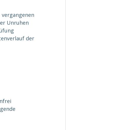
n vergangenen 
der Unruhen 
üfung 
enverlauf der 
frei 
lgende 