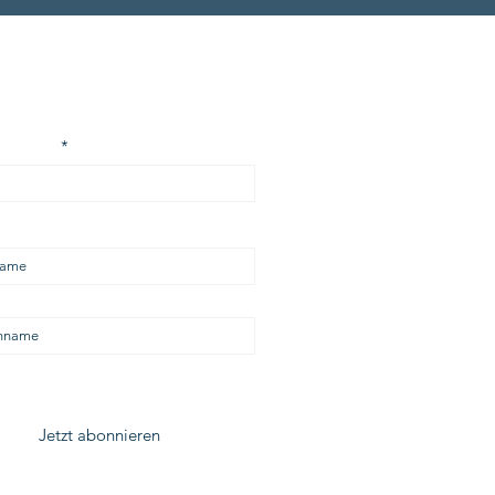
er Newsletter
-Adresse
me
ame
ch habe die Datenschutzerklärung zur
enntnis genommen.
Jetzt abonnieren