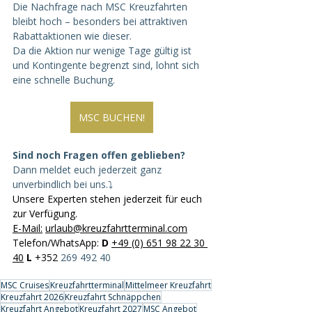
Die Nachfrage nach MSC Kreuzfahrten 
bleibt hoch – besonders bei attraktiven 
Rabattaktionen wie dieser.
Da die Aktion nur wenige Tage gültig ist 
und Kontingente begrenzt sind, lohnt sich 
eine schnelle Buchung.
MSC BUCHEN!
Sind noch Fragen offen geblieben?
Dann meldet euch jederzeit ganz 
unverbindlich bei uns.⤵️
Unsere Experten stehen jederzeit für euch 
zur Verfügung. 
E-Mail
:
urlaub@kreuzfahrtterminal.com
Telefon/WhatsApp: 
D
+49 (0) 651 98 22 30 
40
L
 +352 
269 492 40
MSC Cruises
Kreuzfahrtterminal
Mittelmeer Kreuzfahrt
Kreuzfahrt 2026
Kreuzfahrt Schnäppchen
Kreuzfahrt Angebot
Kreuzfahrt 2027
MSC Angebot