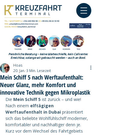
Persönliche Beratung – keine Warteschleife, kein Callcenter.
Erreichbar, solange wir gebraucht werden – auch an Bord.
Hoas
20. Jan.
3 Min. Lesezeit
Mein Schiff 5 nach Werftaufenthalt:
Neuer Glanz, mehr Komfort und
innovative Technik gegen Mikroplastik
Die 
Mein Schiff 5
 ist zurück – und wie! 
Nach einem 
elftägigen 
Werftaufenthalt in Dubai
 präsentiert 
sich das beliebte Wohlfühlschiff moderner, 
komfortabler und nachhaltiger denn je. 
Kurz vor dem Wechsel des Fahrtgebiets 