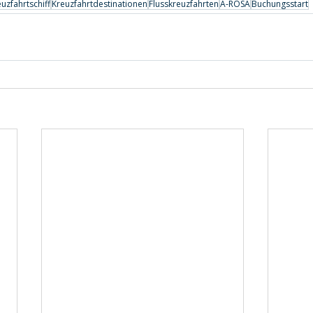
uzfahrtschiff
Kreuzfahrtdestinationen
Flusskreuzfahrten
A-ROSA
Buchungsstart