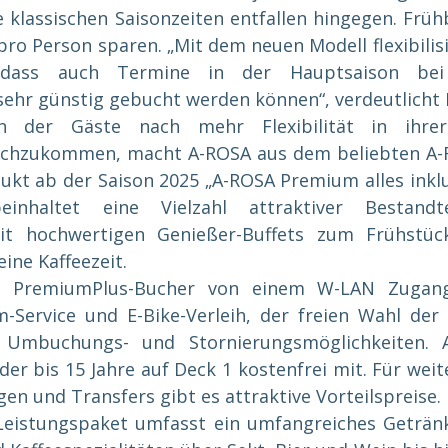
ie klassischen Saisonzeiten entfallen hingegen. Frü
pro Person sparen. „Mit dem neuen Modell flexibilisi
 dass auch Termine in der Hauptsaison bei r
ehr günstig gebucht werden können“, verdeutlicht E
er Gäste nach mehr Flexibilität in ihrer in
achzukommen, macht A-ROSA aus dem beliebten A-
dukt ab der Saison 2025 „A-ROSA Premium alles inklus
einhaltet eine Vielzahl attraktiver Bestandt
it hochwertigen Genießer-Buffets zum Frühstück
ine Kaffeezeit.
n PremiumPlus-Bucher von einem W-LAN Zugang
-Service und E-Bike-Verleih, der freien Wahl der
n Umbuchungs- und Stornierungsmöglichkeiten. A
der bis 15 Jahre auf Deck 1 kostenfrei mit. Für weit
n und Transfers gibt es attraktive Vorteilspreise.
eistungspaket umfasst ein umfangreiches Geträn