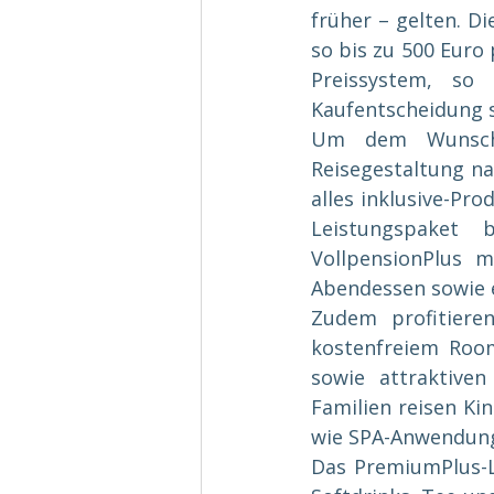
früher – gelten. D
so bis zu 500 Euro 
Preissystem, so
Kaufentscheidung s
Um dem Wunsch d
Reisegestaltung n
alles inklusive-Pro
Leistungspaket b
VollpensionPlus m
Abendessen sowie e
Zudem profitiere
kostenfreiem Room
sowie attraktive
Familien reisen Kin
wie SPA-Anwendunge
Das PremiumPlus-L