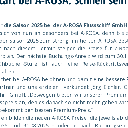
r die Saison 2025 bei der A-ROSA Flussschiff GmbH 
 sich von nun an besonders bei A-ROSA, denn bis z
der Saison 2025 zum streng limitierten A-ROSA Best
s nach diesem Termin steigen die Preise für 7-Näc
o an. Der nächste Buchungs-Anreiz wird zum 30.11.
hbucher-Stufe ist auch eine Reise-Rücktrittsve
alten.
cher bei A-ROSA belohnen und damit eine bessere Pl
rtner und uns erzielen“, verkündet Jörg Eichler, G
hiff GmbH. „Deswegen bieten wir unseren Premium-T
tpreis an, den es danach so nicht mehr geben wird. 
 bekommt den besten Premium-Preis.“
en bilden die neuen A-ROSA Preise, die jeweils ab d
.2025 und 31.08.2025 – oder je nach Buchungsent