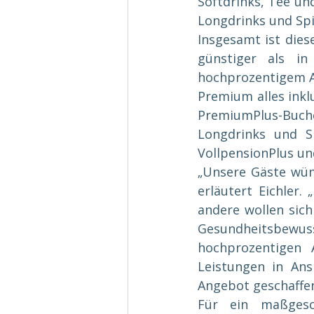
Softdrinks, Tee und
Longdrinks und Spi
Insgesamt ist dies
günstiger als in
hochprozentigem Al
Premium alles inklu
PremiumPlus-Buc
Longdrinks und Sp
VollpensionPlus un
„Unsere Gäste wüns
erläutert Eichler.
andere wollen sich
Gesundheitsbewu
hochprozentigen 
Leistungen in Ans
Angebot geschaffen“
Für ein maßgesch