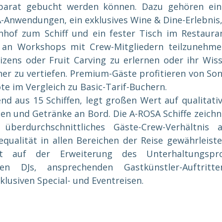
parat gebucht werden können. Dazu gehören eine
-Anwendungen, ein exklusives Wine & Dine-Erlebnis,
hof zum Schiff und ein fester Tisch im Restaurant
 an Workshops mit Crew-Mitgliedern teilzunehmen
zens oder Fruit Carving zu erlernen oder ihr Wiss
r zu vertiefen. Premium-Gäste profitieren von Sond
te im Vergleich zu Basic-Tarif-Buchern.
end aus 15 Schiffen, legt großen Wert auf qualitati
en und Getränke an Bord. Die A-ROSA Schiffe zeichne
überdurchschnittliches Gäste-Crew-Verhältnis a
equalität in allen Bereichen der Reise gewährleistet
gt auf der Erweiterung des Unterhaltungspr
hen DJs, ansprechenden Gastkünstler-Auftritten
klusiven Special- und Eventreisen.