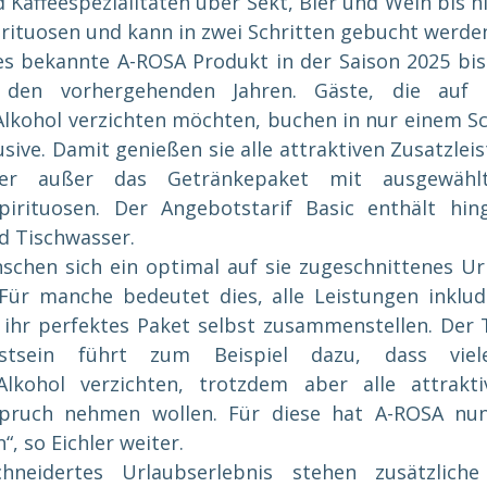
 Kaffeespezialitäten über Sekt, Bier und Wein bis hin
rituosen und kann in zwei Schritten gebucht werde
es bekannte A-ROSA Produkt in der Saison 2025 bis 
 den vorhergehenden Jahren. Gäste, die auf 
kohol verzichten möchten, buchen in nur einem Schr
sive. Damit genießen sie alle attraktiven Zusatzleis
her außer das Getränkepaket mit ausgewählte
irituosen. Der Angebotstarif Basic enthält hin
d Tischwasser.
chen sich ein optimal auf sie zugeschnittenes Urla
 „Für manche bedeutet dies, alle Leistungen inklud
 ihr perfektes Paket selbst zusammenstellen. Der 
sstsein führt zum Beispiel dazu, dass viel
Alkohol verzichten, trotzdem aber alle attrakt
pruch nehmen wollen. Für diese hat A-ROSA nun 
, so Eichler weiter.
neidertes Urlaubserlebnis stehen zusätzliche 