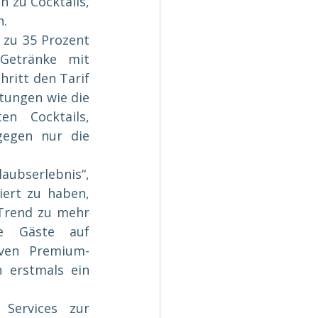
 zu Cocktails, 
n.
zu 35 Prozent 
Getränke mit 
itt den Tarif 
tungen wie die 
n Cocktails, 
gegen nur die 
ubserlebnis“, 
iert zu haben, 
Trend zu mehr 
e Gäste auf 
iven Premium-
erstmals ein 
Services zur 