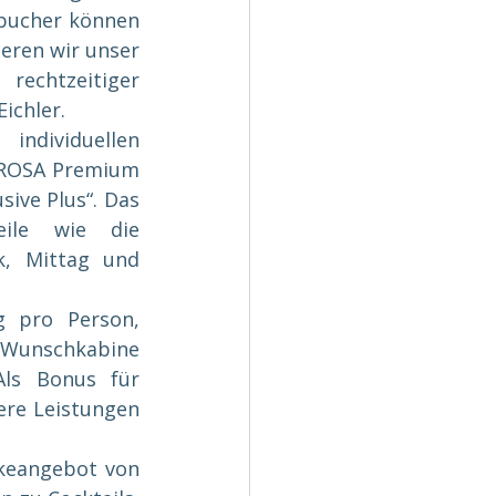
hbucher können 
eren wir unser 
echtzeitiger 
ichler.
dividuellen 
ROSA Premium 
ive Plus“. Das 
eile wie die 
, Mittag und 
 pro Person, 
 Wunschkabine 
ls Bonus für 
ere Leistungen 
keangebot von 