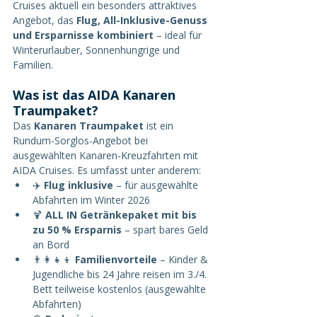
Cruises aktuell ein besonders attraktives 
Angebot, das 
Flug, All-Inklusive-Genuss 
und Ersparnisse kombiniert
 – ideal für 
Winterurlauber, Sonnenhungrige und 
Familien.
Was ist das AIDA Kanaren 
Traumpaket?
Das 
Kanaren Traumpaket
 ist ein 
Rundum-Sorglos-Angebot bei 
ausgewählten Kanaren-Kreuzfahrten mit 
AIDA Cruises. Es umfasst unter anderem:
✈️ 
Flug inklusive
 – für ausgewählte 
Abfahrten im Winter 2026
🍹 
ALL IN Getränkepaket mit bis 
zu 50 % Ersparnis
 – spart bares Geld 
an Bord
👨‍👩‍👧‍👦 
Familienvorteile
 – Kinder & 
Jugendliche bis 24 Jahre reisen im 3./4. 
Bett teilweise kostenlos (ausgewählte 
Abfahrten)