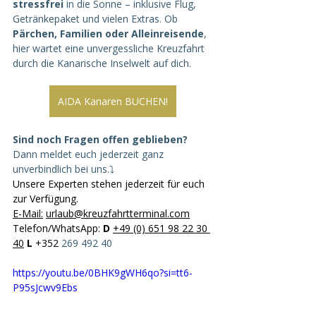
stressfrei
 in die Sonne – inklusive Flug, 
Getränkepaket und vielen Extras. Ob 
Pärchen, Familien oder Alleinreisende
, 
hier wartet eine unvergessliche Kreuzfahrt 
durch die Kanarische Inselwelt auf dich.
AIDA Kanaren BUCHEN!
Sind noch Fragen offen geblieben?
Dann meldet euch jederzeit ganz 
unverbindlich bei uns.⤵️
Unsere Experten stehen jederzeit für euch 
zur Verfügung. 
E-Mail
:
urlaub@kreuzfahrtterminal.com
Telefon/WhatsApp: 
D
+49 (0) 651 98 22 30 
40
L
 +352 
269 492 40
https://youtu.be/0BHK9gWH6qo?si=tt6-
P95sJcwv9Ebs