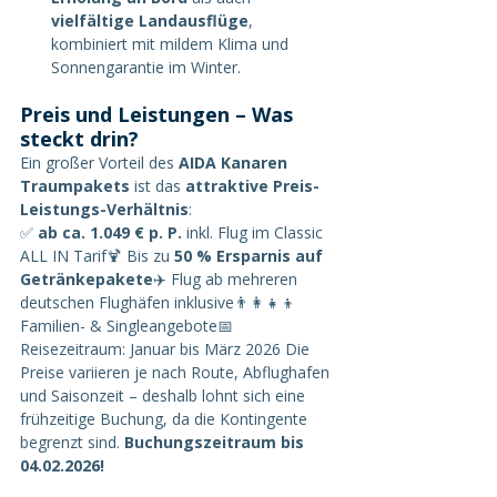
vielfältige Landausflüge
, 
kombiniert mit mildem Klima und 
Sonnengarantie im Winter.
Preis und Leistungen – Was 
steckt drin?
Ein großer Vorteil des 
AIDA Kanaren 
Traumpakets
 ist das 
attraktive Preis-
Leistungs-Verhältnis
:
✅ 
ab ca. 1.049 € p. P.
 inkl. Flug im Classic 
ALL IN Tarif🍹 Bis zu 
50 % Ersparnis auf 
Getränkepakete
✈️ Flug ab mehreren 
deutschen Flughäfen inklusive👨‍👩‍👧‍👦 
Familien- & Singleangebote📅 
Reisezeitraum: Januar bis März 2026 Die 
Preise variieren je nach Route, Abflughafen 
und Saisonzeit – deshalb lohnt sich eine 
frühzeitige Buchung, da die Kontingente 
begrenzt sind. 
Buchungszeitraum bis 
04.02.2026!