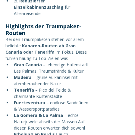
🚢 
Reduzierter 
Einzelkabinenzuschlag
 für 
Alleinreisende
Highlights der Traumpaket-
Routen
Bei den Traumpaketen stehen vor allem 
beliebte 
Kanaren-Routen ab Gran 
Canaria oder Teneriffa
 im Fokus. Diese 
führen häufig zu Top-Zielen wie:
Gran Canaria
 – lebendige Hafenstadt 
Las Palmas, Traumstrände & Kultur
Madeira
 – grüne Vulkaninsel mit 
atemberaubender Natur
Teneriffa
 – Pico del Teide & 
charmante Küstenstädte
Fuerteventura
 – endlose Sanddünen 
& Wassersportparadies
La Gomera & La Palma
 – echte 
Naturjuwele abseits der Massen Auf 
diesen Routen erwarten dich sowohl 
Erholung an Bord
 als auch 