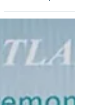
unvergesslich? Nicht nur die Route, sondern
vor allem das, was an Bord passiert. MSC
Cruises hebt das Erlebnis auf See auf ein
völlig neues Level – mit Robotik, Hightech-
Attraktionen, spektakulären Rutschenwelten,
Weltklasse-Entertainment und
außergewöhnlicher Kulinarik. Jedes Schiff
wird zur eigenen Destination. Das Beste:
Viele dieser Erlebnisse sind aktuell mit
attraktivem Frühbuchervorteil buchbar –
inklusive Getränkepaket Premium Extr