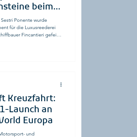
nsteine beim
lotte
n Sestri Ponente wurde
ent für die Luxusreederei
iffbauer Fincantieri gefeiert.
steine im Bau der neuen
nie der Explora V sowie
 . © Fincanterie Damit
klusiven Luxusmarke der MSC
n und unterstreicht
ft Kreuzfahrt:
-1-Launch an
World Europa
 Motorsport- und