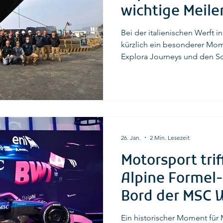
wichtige Meile
Bau der Luxusf
Bei der italienischen Werft i
kürzlich ein besonderer Mom
Explora Journeys und den Sch
Gleich drei wichtige Meilen
Explora-Flotte standen auf dem Programm: der Stapellauf
der Explora IV , die Münzzeremo
der Baubeginn der Explora VI
schreitet der Ausbau der ex
Group weiter planmäßig vora
26. Jan.
2 Min. Lesezeit
Motorsport trif
Alpine Formel
Bord der MSC 
Ein historischer Moment für