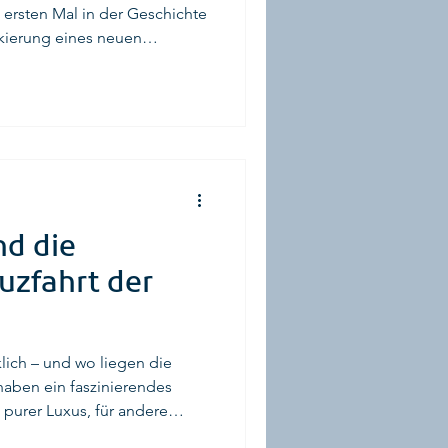
 ersten Mal in der Geschichte
kierung eines neuen
rtschiffes enthüllt.
hnlichen Events war die
ine Formula One Team
en neuen Rennwagen A526 für
amit ein starkes Zeichen für
nd die
uzfahrt der
lich – und wo liegen die
haben ein faszinierendes
 purer Luxus, für andere
tsächlich ist kaum eine