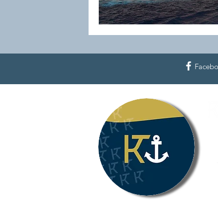
Faceb
Kreu
Tel
(L)
40
E-M
We