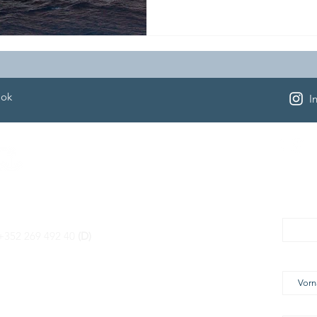
Reiseform so vielseitig wie e
eigentlich die teuerste Kreu
und wie günstig kann eine Kre
spezialisiertes Reisebüro für
genau das regelmäßig gefra
ook
I
Uns
zfahrt Terminal S.à r.l.
E-Mail
efon/WhatsApp:
+352 269 492 40
(D)
+49 (0) 651 98 22 30
Vorna
ail:
urlaub@kreuzfahrtterminal.com
b:
www.kreuzfahrtterminal.com
Nachn