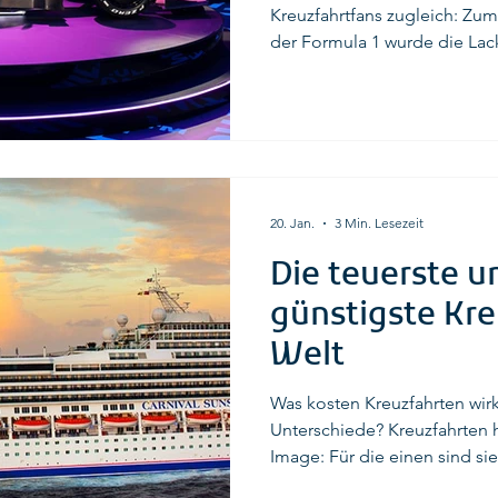
Kreuzfahrtfans zugleich: Zum
der Formula 1 wurde die Lac
Rennwagens an Bord eines Kreuzfah
Schauplatz dieses außergewö
MSC World Europa im Hafen von Barcelona – moderner
geht es kaum. Das BWT Alp
präsentierte hier offiziell d
die Saison 2026 und setzte d
20. Jan.
3 Min. Lesezeit
Innovation,
Die teuerste u
günstigste Kre
Welt
Was kosten Kreuzfahrten wirk
Unterschiede? Kreuzfahrten 
Image: Für die einen sind sie
überraschend günstig. Und ta