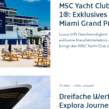
MSC Yacht Club
1®: Exklusives
Miami Grand P
Luxus trifft Geschwindigkeit
exklusive Kreuzfahrterlebnis
bringt den MSC Yacht Club d
Formula 1 Miami Grand Prix 2
Hospitality-Fläche im Herzen
Autodrome wurde das „Schif
erstmals außerhalb der Flott
eines der exklusivsten Erle
1®-Kalender. © MSC Cruises
10. März
2 Min. Lesezeit
Dreifache Wer
Explora Journe