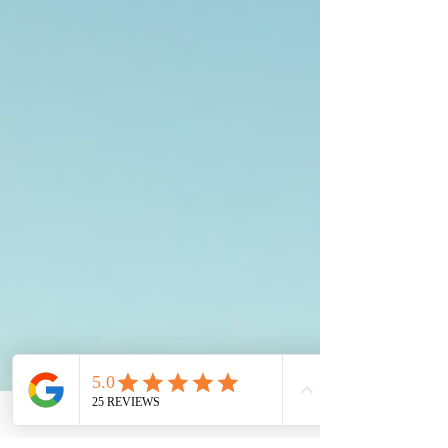
Reederei auf die veränderte Planung nach
dem Wegfall der ursprünglich vorgesehenen
Orient-Saison und baut gleichzeitig das
Angebot ab deutschen Häfen weiter aus.
Winter ab Kiel: Ostsee, Norwegen &
besondere Highlights Mit Kiel als
Winterhafen bietet die AIDAprima
abwechslungsreiche Rei