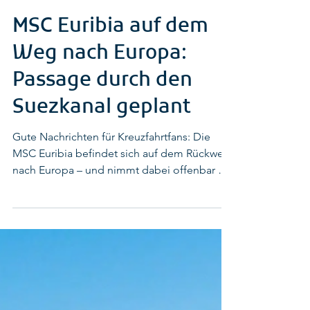
24. Apr.
2 Min. Lesezeit
MSC Euribia auf dem
Weg nach Europa:
Passage durch den
Suezkanal geplant
Gute Nachrichten für Kreuzfahrtfans: Die
MSC Euribia befindet sich auf dem Rückweg
nach Europa – und nimmt dabei offenbar die
deutlich kürzere Route durch das Rote Meer
und den Suezkanal. Damit rückt der
geplante Saisonstart im Mai in greifbare
Nähe. Kurs auf den Suezkanal bestätigt Nach
aktuellen Schiffspositionsdaten hat die MSC
Euribia am 24. April 2026 gegen 9:30 Uhr die