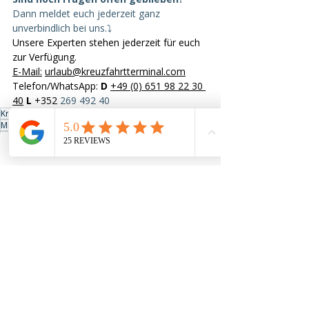
Dann meldet euch jederzeit ganz 
unverbindlich bei uns.⤵️
Unsere Experten stehen jederzeit für euch 
zur Verfügung. 
E-Mail
:
urlaub@kreuzfahrtterminal.com
Telefon/WhatsApp: 
D
+49 (0) 651 98 22 30 
40
L
 +352 
269 492 40
Kreuzfahrtterminal
TUI Cruises
Bordgeflüster
Mittelmeer Kreuzfahrt
Mein Schiff 4
Eventkreuzfahrt
Kreuzfahrt 2027
Mein Schiff Eventreise
Themenkreuzfahrt
Lou Bega
Daisy Dee
Premium Inklusivleistungen
Whigfield
Millennium Cruise 2027
2000er Hits
Royal Republic
Tattoo Cruise 2027
90er Party Kreuzfahrt
Kreuzfahrt mit Live Musik
Tattoo Kreuzfahrt
Knorkator
Aktuelle Beiträge
Alle ansehen