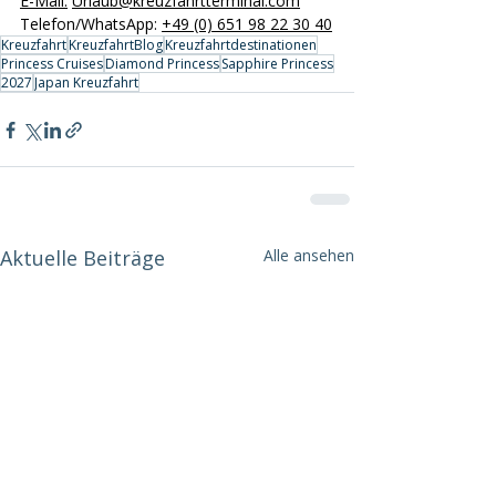
E-Mail
:
Urlaub@kreuzfahrtterminal.com
Telefon/WhatsApp: 
+49 (0) 651 98 22 30 40
Kreuzfahrt
KreuzfahrtBlog
Kreuzfahrtdestinationen
Princess Cruises
Diamond Princess
Sapphire Princess
2027
Japan Kreuzfahrt
Aktuelle Beiträge
Alle ansehen