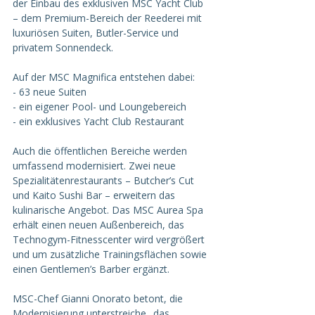
der Einbau des exklusiven MSC Yacht Club 
– dem Premium-Bereich der Reederei mit 
luxuriösen Suiten, Butler-Service und 
privatem Sonnendeck.  
Auf der MSC Magnifica entstehen dabei:  
- 63 neue Suiten  
- ein eigener Pool- und Loungebereich
- ein exklusives Yacht Club Restaurant  
Auch die öffentlichen Bereiche werden 
umfassend modernisiert. Zwei neue 
Spezialitätenrestaurants – Butcher’s Cut 
und Kaito Sushi Bar – erweitern das 
kulinarische Angebot. Das MSC Aurea Spa 
erhält einen neuen Außenbereich, das 
Technogym-Fitnesscenter wird vergrößert 
und um zusätzliche Trainingsflächen sowie 
einen Gentlemen’s Barber ergänzt.  
MSC-Chef Gianni Onorato betont, die 
Modernisierung unterstreiche „das 