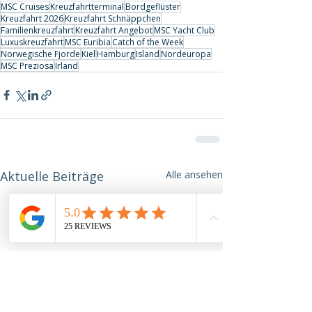
MSC Cruises
Kreuzfahrtterminal
Bordgeflüster
Kreuzfahrt 2026
Kreuzfahrt Schnäppchen
Familienkreuzfahrt
Kreuzfahrt Angebot
MSC Yacht Club
Luxuskreuzfahrt
MSC Euribia
Catch of the Week
Norwegische Fjorde
Kiel
Hamburg
Island
Nordeuropa
MSC Preziosa
Irland
Aktuelle Beiträge
Alle ansehen