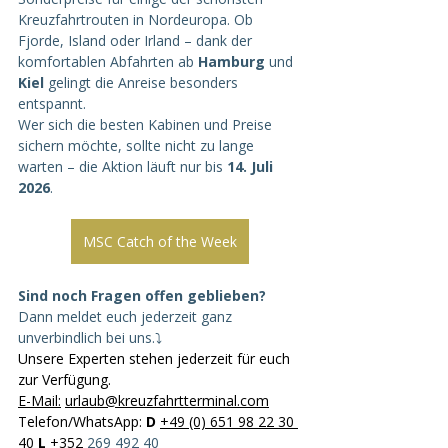
Kreuzfahrtrouten in Nordeuropa. Ob 
Fjorde, Island oder Irland – dank der 
komfortablen Abfahrten ab 
Hamburg
 und 
Kiel
 gelingt die Anreise besonders 
entspannt.
Wer sich die besten Kabinen und Preise 
sichern möchte, sollte nicht zu lange 
warten – die Aktion läuft nur bis 
14. Juli 
2026
.
MSC Catch of the Week
Sind noch Fragen offen geblieben?
Dann meldet euch jederzeit ganz 
unverbindlich bei uns.⤵️
Unsere Experten stehen jederzeit für euch 
zur Verfügung. 
E-Mail
:
urlaub@kreuzfahrtterminal.com
Telefon/WhatsApp: 
D
+49 (0) 651 98 22 30 
40
L
 +352 
269 492 40