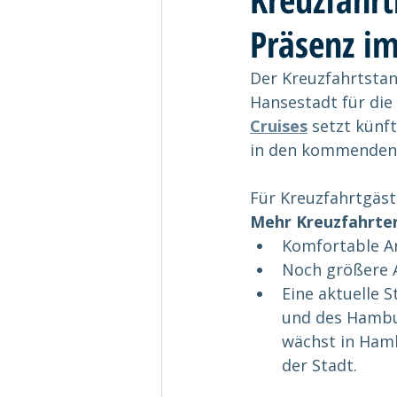
Präsenz i
Der Kreuzfahrtsta
Hansestadt für die
Cruises
 setzt künf
in den kommenden J
Für Kreuzfahrtgäst
Mehr Kreuzfahrte
Komfortable An
Noch größere 
Eine aktuelle S
und des Hambu
wächst in Hamb
der Stadt.