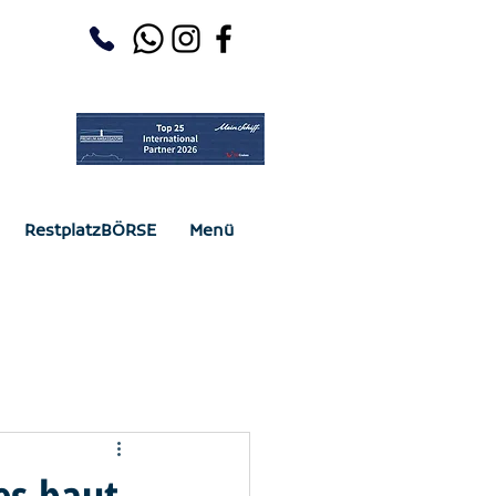
RestplatzBÖRSE
Menü
es baut