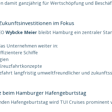
n damit ganzjährig für Wertschöpfung und Beschäft
 Zukunftsinvestitionen im Fokus
EO 
Wybcke Meier
 bleibt Hamburg ein zentraler Stan
 das Unternehmen weiter in:
fizientere Schiffe
gien
 Kreuzfahrtkonzepte
euzfahrt langfristig umweltfreundlicher und zukunftss
nz beim Hamburger Hafengeburtstag
en Hafengeburtstag wird TUI Cruises prominent ve