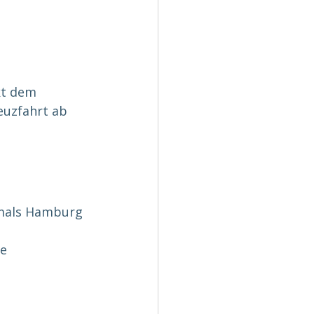
kt dem 
euzfahrt ab 
mals Hamburg 
e 