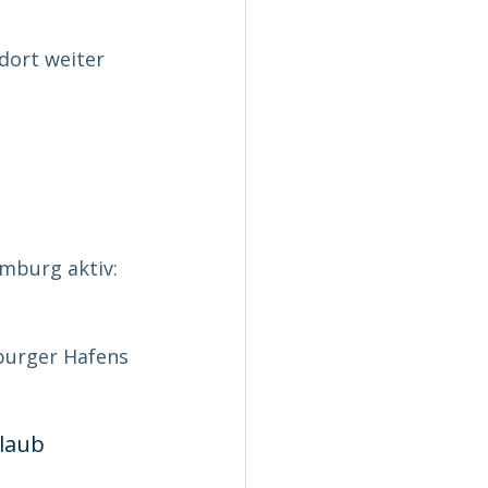
dort weiter 
amburg aktiv:
burger Hafens 
rlaub