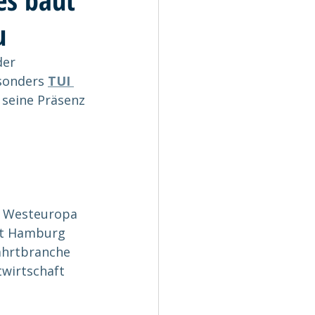
u
er 
sonders 
TUI 
seine Präsenz 
d Westeuropa
dt Hamburg 
ahrtbranche 
wirtschaft 