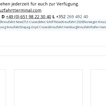
ehen jederzeit für euch zur Verfügung. 
uzfahrtterminal.com
 
D
+49 (0) 651 98 22 30 40
L
 +352 
269 492 40
l
Kreuzfahrt News
TUI Cruises
Mein Schiff Relax
Kreuzfahrt 2026
Norwegen Kreuz
urg Kreuzfahrt
Hapag-Lloyd Cruises
Kreuzfahrt Hamburg
Kreuzfahrthafen Ha