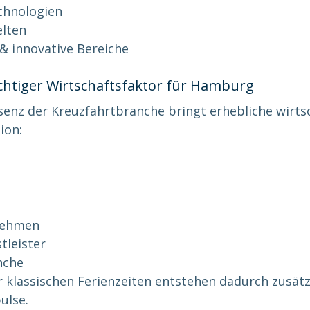
echnologien
lten
& innovative Bereiche
ichtiger Wirtschaftsfaktor für Hamburg
enz der Kreuzfahrtbranche bringt erhebliche wirtsc
ion:
nehmen
tleister
nche
 klassischen Ferienzeiten entstehen dadurch zusätz
ulse.