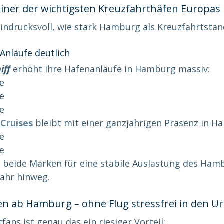
iner der wichtigsten Kreuzfahrthäfen Europas
eindrucksvoll, wie stark Hamburg als Kreuzfahrtstan
 Anläufe deutlich
iff
 erhöht ihre Hafenanläufe in Hamburg massiv:
fe
fe
fe
Cruises
 bleibt mit einer ganzjährigen Präsenz in H
fe
fe
beide Marken für eine stabile Auslastung des Ham
ahr hinweg.
n ab Hamburg – ohne Flug stressfrei in den U
fans ist genau das ein riesiger Vorteil: