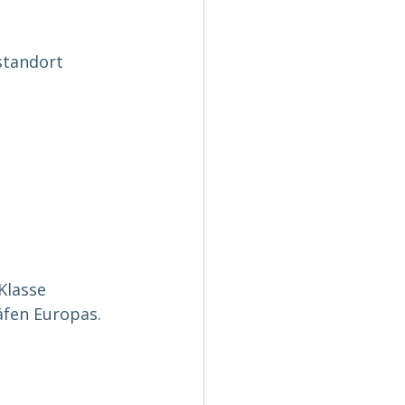
standort 
d
Klasse 
äfen Europas.