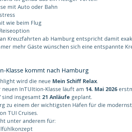
se mit Auto oder Bahn
stress
it wie beim Flug
Reiseoption
 an Kreuzfahrten ab Hamburg entspricht damit exa
mmer mehr Gäste wünschen sich eine entspannte Kr
ion-Klasse kommt nach Hamburg
hlight wird die neue 
Mein Schiff Relax
.
r neuen InTUItion-Klasse läuft am 
14. Mai 2026
 erst
7 sind insgesamt 
21 Anläufe
 geplant.
g zu einem der wichtigsten Häfen für die modernst
on TUI Cruises.
eht unter anderem für:
lfühlkonzept