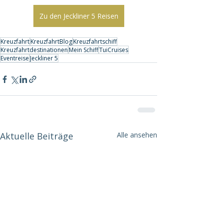
Zu den Jeckliner 5 Reisen
Kreuzfahrt
KreuzfahrtBlog
Kreuzfahrtschiff
Kreuzfahrtdestinationen
Mein Schiff
TuiCruises
Eventreise
Jeckliner 5
Aktuelle Beiträge
Alle ansehen