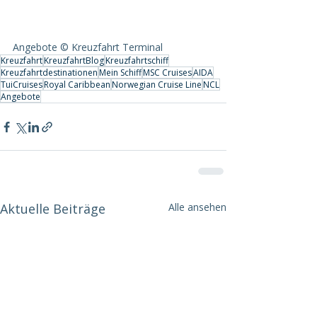
Angebote © Kreuzfahrt Terminal
Kreuzfahrt
KreuzfahrtBlog
Kreuzfahrtschiff
Kreuzfahrtdestinationen
Mein Schiff
MSC Cruises
AIDA
TuiCruises
Royal Caribbean
Norwegian Cruise Line
NCL
Angebote
Aktuelle Beiträge
Alle ansehen