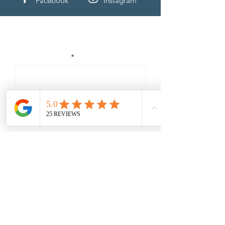
Facebook
Instagram
Unser Newsletter
E-Mail-Adresse
Vorname
Nachname
Ich habe die
Datenschutzerklärung zur Kenntnis
genommen.
Jetzt abonnieren